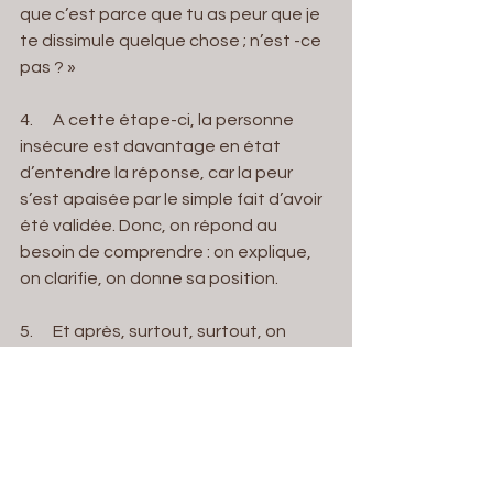
que c’est parce que tu as peur que je 
te dissimule quelque chose ; n’est -ce 
pas ? »
4.      A cette étape-ci, la personne 
insécure est davantage en état 
d’entendre la réponse, car la peur 
s’est apaisée par le simple fait d’avoir 
été validée. Donc, on répond au 
besoin de comprendre : on explique, 
on clarifie, on donne sa position.
5.      Et après, surtout, surtout, on 
n’oublie pas de vérifier ! (on se 
souvient de l’outil magique et 
révolutionnaire dont je vous parlais la 
semaine dernière) : qu’est-ce que tu 
as entendu ? Qu’est-ce que tu retiens 
de ce que je viens de te dire ?