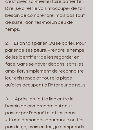
c’est avec soi-même) faire patienter. 
Dire (se dire) : je vais m’occuper de ton 
besoin de comprendre, mais pas tout 
de suite : donnes-moi un peu de 
temps.
2.      Et on fait parler. Ou se parler. Pour 
parler de ses 
peurs
. Prendre le temps 
de les identifier ; de les regarder en 
face. Sans se noyer dedans, sans les 
amplifier ; simplement de reconnaitre 
leur existence et toute la place 
qu’elles occupent à l’intérieur de nous.
3.       Après, on fait le lien entre le 
besoin de comprendre qui peut 
passer par l’enquête, et les peurs : 
« tu me demandes pourquoi je ne t’ai 
pas dit ça, mais en fait, je comprends 