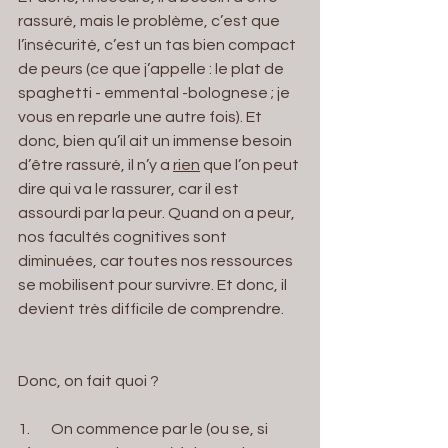
rassuré, mais le problème, c’est que 
l’insécurité, c’est un tas bien compact 
de peurs (ce que j’appelle : le plat de 
spaghetti - emmental -bolognese ; je 
vous en reparle une autre fois). Et 
donc, bien qu’il ait un immense besoin 
d’être rassuré, il n’y a 
rien
 que l’on peut 
dire qui va le rassurer, car il est 
assourdi par la peur. Quand on a peur, 
nos facultés cognitives sont 
diminuées, car toutes nos ressources 
se mobilisent pour survivre. Et donc, il 
devient très difficile de comprendre.
Donc, on fait quoi ?
1.       On commence par le (ou se, si 