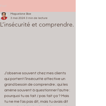
Post
Maguelone Boe
3 mai 2024
3 min de lecture
L’insécurité et comprendre.
J’observe souvent chez mes clients 
qui portent l’insécurité affective un 
grand besoin de comprendre ; qui les 
amène souvent à questionner l’autre : 
pourquoi tu as fait / pas fait ça ? Mais 
tu ne me l’as pas dit, mais tu avais dit 