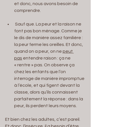
et donc, nous avons besoin de 
comprendre.
 Sauf que. La peur et la raison ne 
font pas bon ménage. Comme je 
le dis de manière assez familière : 
la peur ferme les oreilles. Et donc, 
quand on a peur, on ne 
peut 
pas
 entendre raison : ça ne 
« rentre » pas. On observe ça 
chez les enfants que l’on 
interroge de manière impromptue 
à l’école, et qui figent devant la 
classe, alors qu’ils connaissent 
parfaitement la réponse : dans la 
peur, ils perdent leurs moyens.
Et bien chez les adultes, c’est pareil. 
Et donc, l’insécure, il a besoin d’être 