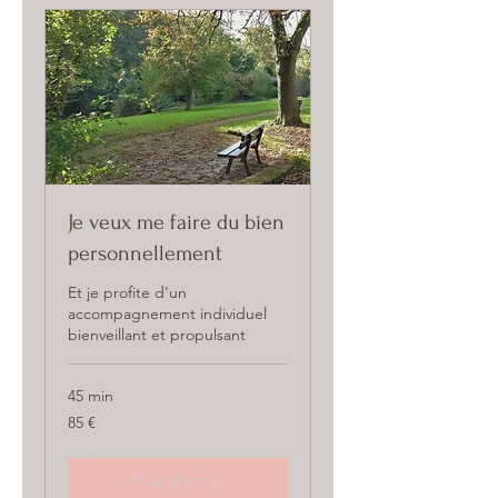
Je veux me faire du bien
personnellement
Et je profite d'un
accompagnement individuel
bienveillant et propulsant
45 min
85
85 €
euros
Plus d'infos