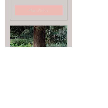
Plus d'infos
Je deviens plus
compétent
professionnellement. j'utilise la
régulation de Colette
Portelance pour me solidifier.