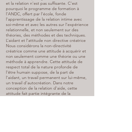
et la relation n’est pas suffisante. C’est
pourquoi le programme de formation à
l’ANDC, offert par l’école, fonde
l’apprentissage de la relation intime avec
soi-même et avec les autres sur l’expérience
relationnelle, et non seulement sur des
théories, des méthodes et des techniques.
L’aidant et l’attitude non directive créatrice
Nous considérons la non-directivité
créatrice comme une attitude à acquérir et
non seulement comme une théorie ou une
méthode à apprendre. Cette attitude de
respect total de la nature profonde de
l’être humain suppose, de la part de
l’aidant, un travail permanent sur lui-même,
un travail d’autocréation. Dans notre
conception de la relation d’aide, cette
attitude fait partie intégrante de la
personnalité du thérapeute, de sorte qu’il
devient non directif créateur, tant dans sa
vie personnelle et relationnelle que dans sa
vie professionnelle.
La connaissance de soi
L’Approche non directive créatrice, issue de
l’intégration d’une attitude, n’est possible