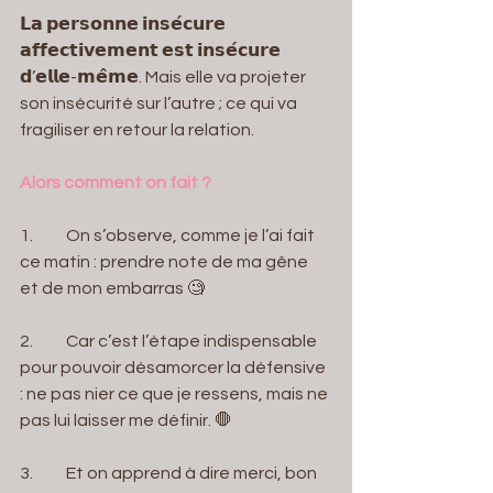
𝗟𝗮 𝗽𝗲𝗿𝘀𝗼𝗻𝗻𝗲 𝗶𝗻𝘀𝗲́𝗰𝘂𝗿𝗲 
𝗮𝗳𝗳𝗲𝗰𝘁𝗶𝘃𝗲𝗺𝗲𝗻𝘁 𝗲𝘀𝘁 𝗶𝗻𝘀𝗲́𝗰𝘂𝗿𝗲 
𝗱’𝗲𝗹𝗹𝗲-𝗺𝗲̂𝗺𝗲. Mais elle va projeter 
son insécurité sur l’autre ; ce qui va 
fragiliser en retour la relation.
Alors comment on fait ?
1.          On s’observe, comme je l’ai fait 
ce matin : prendre note de ma gêne 
et de mon embarras 🧐
2.          Car c’est l’étape indispensable 
pour pouvoir désamorcer la défensive 
: ne pas nier ce que je ressens, mais ne 
pas lui laisser me définir. 🛑
3.          Et on apprend à dire merci, bon 