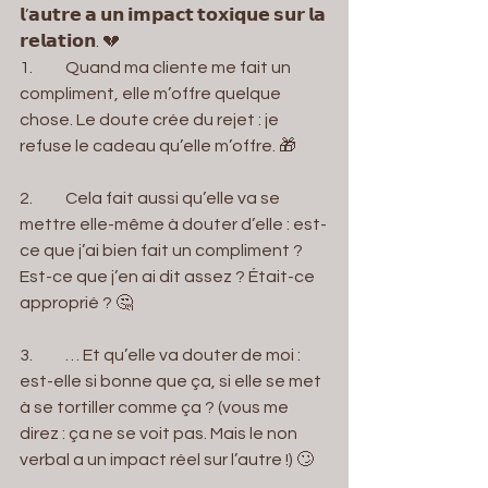
𝗹’𝗮𝘂𝘁𝗿𝗲 𝗮 𝘂𝗻 𝗶𝗺𝗽𝗮𝗰𝘁 𝘁𝗼𝘅𝗶𝗾𝘂𝗲 𝘀𝘂𝗿 𝗹𝗮 
𝗿𝗲𝗹𝗮𝘁𝗶𝗼𝗻. 💔
1.          Quand ma cliente me fait un 
compliment, elle m’offre quelque 
chose. Le doute crée du rejet : je 
refuse le cadeau qu’elle m’offre. 🎁
2.          Cela fait aussi qu’elle va se 
mettre elle-même à douter d’elle : est-
ce que j’ai bien fait un compliment ? 
Est-ce que j’en ai dit assez ? Était-ce 
approprié ? 🤔
3.          … Et qu’elle va douter de moi : 
est-elle si bonne que ça, si elle se met 
à se tortiller comme ça ? (vous me 
direz : ça ne se voit pas. Mais le non 
verbal a un impact réel sur l’autre !) 🙄