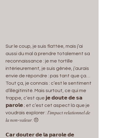
Sur le coup, je suis flattée, mais j’ai 
aussi du mal à prendre totalement sa 
reconnaissance : je me tortille 
intérieurement, je suis gênée, j’aurais 
envie de répondre : pas tant que ça… 
Tout ça, je connais : c’est le sentiment 
d’illégitimité. Mais surtout, ce qui me 
frappe, c’est que 𝗷𝗲 𝗱𝗼𝘂𝘁𝗲 𝗱𝗲 𝘀𝗮 
𝗽𝗮𝗿𝗼𝗹𝗲 ; et c’est cet aspect là que je 
voudrais explorer : 𝑙’𝑖𝑚𝑝𝑎𝑐𝑡 𝑟𝑒𝑙𝑎𝑡𝑖𝑜𝑛𝑛𝑒𝑙 𝑑𝑒 
𝑙𝑎 𝑛𝑜𝑛-𝑣𝑎𝑙𝑒𝑢𝑟. 😞
𝗖𝗮𝗿 𝗱𝗼𝘂𝘁𝗲𝗿 𝗱𝗲 𝗹𝗮 𝗽𝗮𝗿𝗼𝗹𝗲 𝗱𝗲 