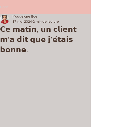
Post
Maguelone Boe
17 mai 2024
2 min de lecture
𝗖𝗲 𝗺𝗮𝘁𝗶𝗻, 𝘂𝗻 𝗰𝗹𝗶𝗲𝗻𝘁
𝗺’𝗮 𝗱𝗶𝘁 𝗾𝘂𝗲 𝗷’𝗲́𝘁𝗮𝗶𝘀
𝗯𝗼𝗻𝗻𝗲.